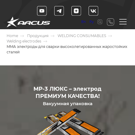
En
Ру
Home
Продукция
WELDING CONSUMABLES
Welding electrodes
MMA электроды для сварки высоколегированных жаростойких
сталей
МР-3 ЛЮКС – электрод
ПРЕМИУМ КАЧЕСТВА!
Вакуумная упаковка