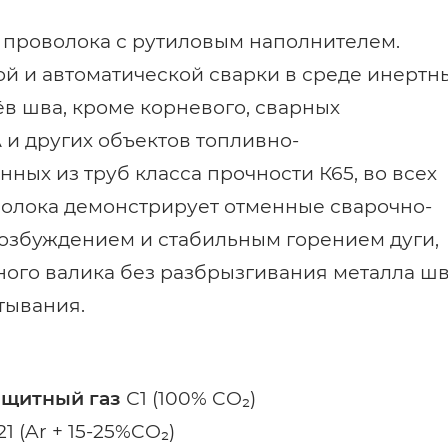
проволока с рутиловым наполнителем.
й и автоматической сварки в среде инертн
ёв шва, кроме корневого, сварных
 и других объектов топливно-
ных из труб класса прочности К65, во всех
олока демонстрирует отменные сварочно-
возбуждением и стабильным горением дуги,
ого валика без разбрызгивания металла ш
тывания.
ащитный газ
С1 (100% CO₂)
1 (Ar + 15-25%CO₂)