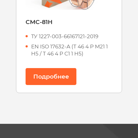
СМС-70А
ТУ 25.93.15-009-66167121-2025
AWS A5.29: E101T1-GС-H4 /
E101T1-GМ-H4
Подробнее