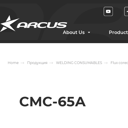
About Us
Product
Home
Продукция
WELDING CONSUMABLES
Flux core
СМС-65А