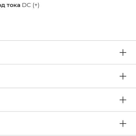
од тока
DC (+)