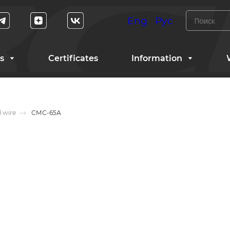
Eng
Рус
s
Certificates
Information
d wire
СМС-65А