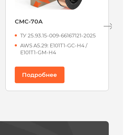
СМС-60А
ТУ 25.93.15-009-66167121-2025
AWS A5.29 E81T1-GC-H4 и
E81T1-GM-H4
Подробнее