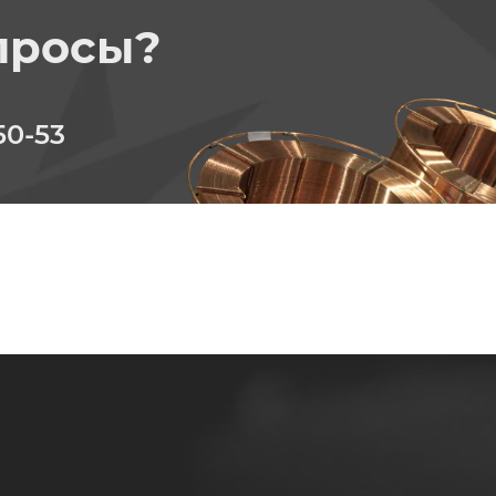
просы?
50-53