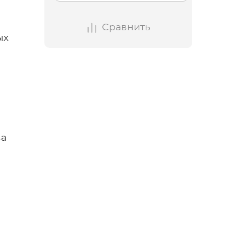
Сравнить
ых
ва