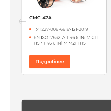
СМС-81Н
ТУ 1227-003-66167121-2019
1
EN ISO 17632-A (T 46 4 P М21 1
H5 / T 46 4 P C1 1 H5)
Подробнее