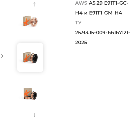
AWS
A5.29 E91T1-GC-
H4 и E91T1-GM-H4
ТУ
25.93.15-009-66167121
2025