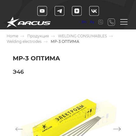
En
Ру
Home
Продукция
WELDING CONSUMABLES
Welding electrodes
МР-3 ОПТИМА
МР-3 ОПТИМА
Э46